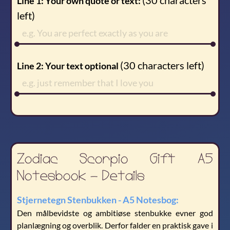
(
30
characters
Line 1: Your own quote or text:
left)
(
30
characters left)
Line 2: Your text optional
Zodiac Scorpio Gift A5
Notesbook - Details
Stjernetegn Stenbukken - A5 Notesbog:
Den målbevidste og ambitiøse stenbukke evner god
planlægning og overblik. Derfor falder en praktisk gave i