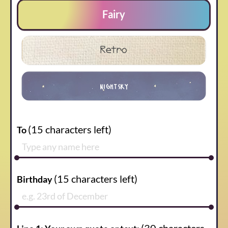
Fairy
Retro
nightsky
(
15
characters left)
To
(
15
characters left)
Birthday