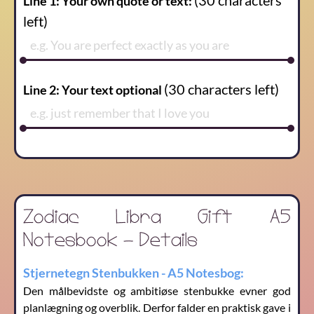
(
30
characters
Line 1: Your own quote or text:
left)
(
30
characters left)
Line 2: Your text optional
Zodiac Libra Gift A5
Notesbook - Details
Stjernetegn Stenbukken - A5 Notesbog:
Den målbevidste og ambitiøse stenbukke evner god
planlægning og overblik. Derfor falder en praktisk gave i