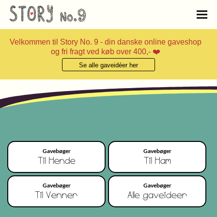
Velkommen til Story No. 9 - din danske online gaveshop
og fri fragt ved køb over 400,- ❤️
Se alle gaveidéer her
Gavebøger
Gavebøger
Til Hende
Til Ham
Gavebøger
Gavebøger
Til Venner
Alle gaveideer