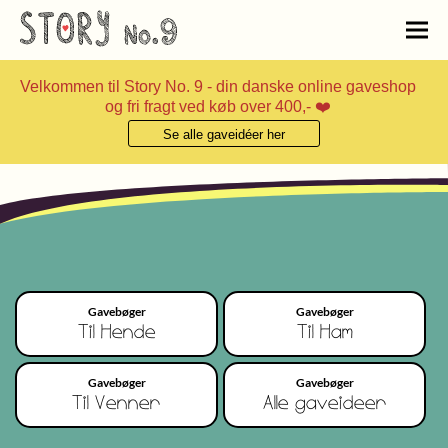
Velkommen til Story No. 9 - din danske online gaveshop
og fri fragt ved køb over 400,- ❤️
Se alle gaveidéer her
Gavebøger
Gavebøger
Til Hende
Til Ham
Gavebøger
Gavebøger
Til Venner
Alle gaveideer