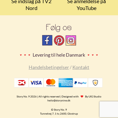
Se indslag på TV2
Se anmeldelse på
Nord
YouTube
Følg os
Levering til hele Danmark
Handelsbetingelser
/
Kontakt
Story No. 9 2026 | All rights reserved | Designed with
By
UIG Studio
heilo@storynine.dk
© Story No. 9
Tunnelvej 7, 1 tv, 2600, Glostrup