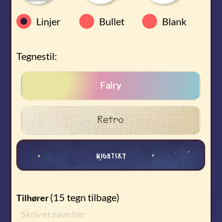
Linjer
Bullet
Blank
Tegnestil:
Fairy
Retro
nightsky
(
15
tegn tilbage)
Tilhører