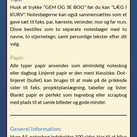
Husk at trykke "GEM OG SE BOG" før du kan "LÆG I
KURV". Notesbøgerne kan også sammensættes som et
gave sæt til f.eks. par, kæreste, veninder, mor og far m.m.
Disse bestilles som to separate notesbøger med to
navne, to stjernetegn, samt personlige tekster efter dit
valg.
Papir:
Alle typer papir anvendes som almindelig notesbog
eller dagbog. Linjeret papir er den mest klassiske. Dot-
linjeret (bullet) kan bruges til at male på de prikkede
sider til f.eks. projektplanlægning, tabeller og lister.
Blankt papir er perfekt som tegnebog eller scrapbog
med plads til at samle billeder og gode minder.
Generel Information:
Hver A5-notesbog indeholder 100 sider, klar til at blive